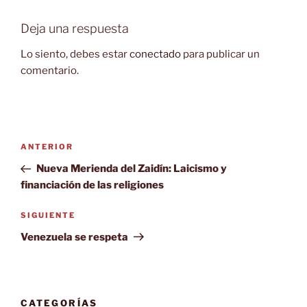
Deja una respuesta
Lo siento, debes estar
conectado
para publicar un
comentario.
Navegación
Entrada
ANTERIOR
de
anterior:
Nueva Merienda del Zaidín: Laicismo y
entradas
financiación de las religiones
Siguiente
SIGUIENTE
entrada
Venezuela se respeta
CATEGORÍAS