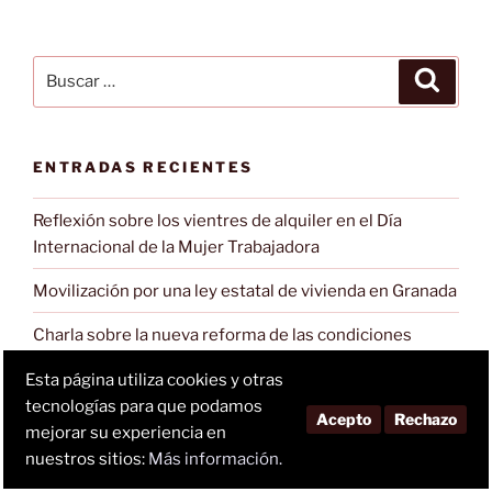
Buscar
Buscar
por:
ENTRADAS RECIENTES
Reflexión sobre los vientres de alquiler en el Día
Internacional de la Mujer Trabajadora
Movilización por una ley estatal de vivienda en Granada
Charla sobre la nueva reforma de las condiciones
laborales de las empleadas de hogar
Esta página utiliza cookies y otras
Sobre los vientres de alquiler desde el Colectivo de la
tecnologías para que podamos
Acepto
Rechazo
Ribera
mejorar su experiencia en
nuestros sitios:
Más información.
Un espectro recorre el barrio. Presentación de El