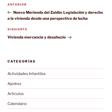
Navegación
Entrada
ANTERIOR
de
anterior:
Nueva Merienda del Zaidín: Legislación y derecho
entradas
a la vivienda desde una perspectiva de lucha
Siguiente
SIGUIENTE
entrada
Vivienda mercancía y desahucio
CATEGORÍAS
Actividades Infantiles
Ajedrez
Artículos
Calendario