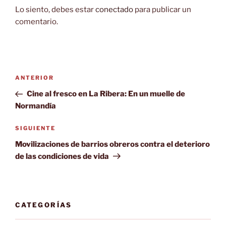
Lo siento, debes estar
conectado
para publicar un
comentario.
Navegación
Entrada
ANTERIOR
de
anterior:
Cine al fresco en La Ribera: En un muelle de
entradas
Normandía
Siguiente
SIGUIENTE
entrada
Movilizaciones de barrios obreros contra el deterioro
de las condiciones de vida
CATEGORÍAS