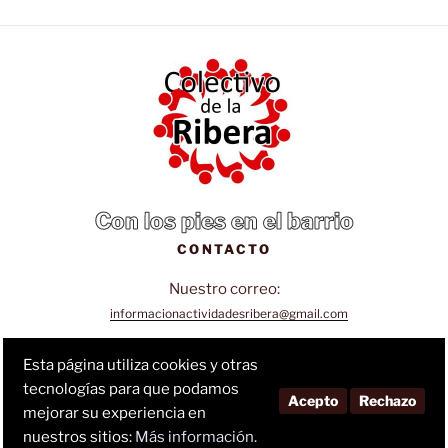
Con los pies en el barrio
CONTACTO
Nuestro correo:
informacionactividadesribera@gmail.com
Sigue nuestra página de Facebook:
Esta página utiliza cookies y otras
tecnologías para que podamos
Facebook
Acepto
Rechazo
mejorar su experiencia en
nuestros sitios:
Más información.
política de privacidad
(Al suscribirte aceptas nuestra
)