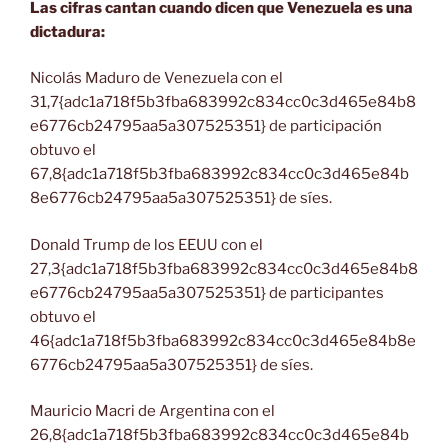
Las cifras cantan cuando dicen que Venezuela es una
dictadura:
Nicolás Maduro de Venezuela con el
31,7{adc1a718f5b3fba683992c834cc0c3d465e84b8
e6776cb24795aa5a307525351} de participación
obtuvo el
67,8{adc1a718f5b3fba683992c834cc0c3d465e84b
8e6776cb24795aa5a307525351} de síes.
Donald Trump de los EEUU con el
27,3{adc1a718f5b3fba683992c834cc0c3d465e84b8
e6776cb24795aa5a307525351} de participantes
obtuvo el
46{adc1a718f5b3fba683992c834cc0c3d465e84b8e
6776cb24795aa5a307525351} de síes.
Mauricio Macri de Argentina con el
26,8{adc1a718f5b3fba683992c834cc0c3d465e84b