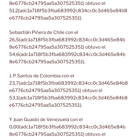
8e6776cb24795aa5a307525351} obtuvo el
51,2{adc1a718f5b3fba683992c834cc0c3d465e84b8
e6776cb24795aa5a307525351}.
Sebastián Piñera de Chile con el
26,5{adc1a718f5b3fba683992c834cc0c3d465e84b
8e6776cb24795aa5a307525351} obtuvo el
54,6{adc1a718f5b3fba683992c834cc0c3d465e84b
8e6776cb24795aa5a307525351}.
J. P. Santos de Colombia con el
23,7{adc1a718f5b3fba683992c834cc0c3d465e84b8
e6776cb24795aa5a307525351} obtuvo el
53,1{adc1a718f5b3fba683992c834cc0c3d465e84b8
e6776cb24795aa5a307525351}.
Y Juan Guaido de Venezuela con el
0,00{adc1a718f5b3fba683992c834cc0c3d465e84b
8e6776cb24795aa5a307525351} obtuvo el