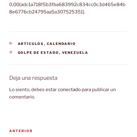
0,00{adc1a718f5b3fba683992c834cc0c3d465e84b
8e6776cb24795aa5a307525351}.
CATEGORÍAS
ARTÍCULOS
,
CALENDARIO
ETIQUETAS
GOLPE DE ESTADO
,
VENEZUELA
Deja una respuesta
Lo siento, debes estar
conectado
para publicar un
comentario.
Navegación
Entrada
ANTERIOR
de