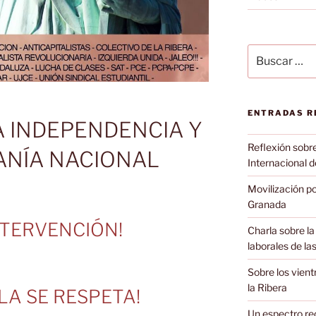
Buscar
por:
ENTRADAS R
LA INDEPENDENCIA Y
Reflexión sobre 
ANÍA NACIONAL
Internacional d
Movilización po
Granada
NTERVENCIÓN!
Charla sobre l
laborales de l
Sobre los vient
la Ribera
LA SE RESPETA!
Un espectro rec