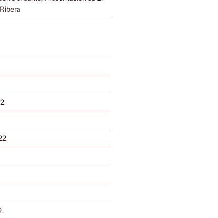
 Ribera
22
22
9