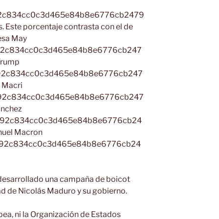
992c834cc0c3d465e84b8e6776cb2479
 Este porcentaje contrasta con el de
esa May
992c834cc0c3d465e84b8e6776cb247
Trump
992c834cc0c3d465e84b8e6776cb247
 Macri
992c834cc0c3d465e84b8e6776cb247
ánchez
3992c834cc0c3d465e84b8e6776cb24
uel Macron
3992c834cc0c3d465e84b8e6776cb24
 desarrollado una campaña de boicot
ad de Nicolás Maduro y su gobierno.
opea, ni la Organización de Estados