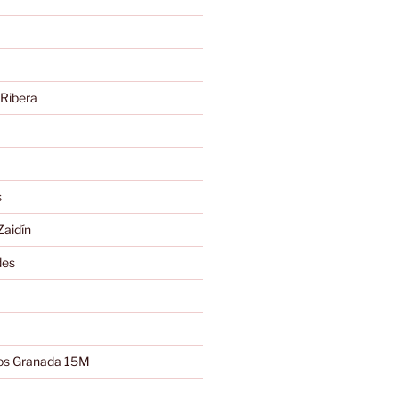
 Ribera
s
Zaidín
des
os Granada 15M