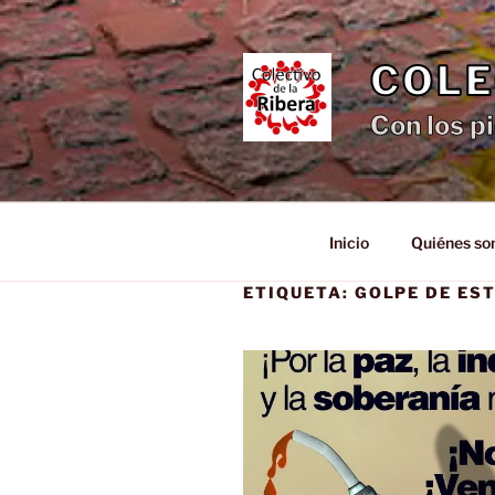
Saltar
al
contenido
COLE
Con los pi
Inicio
Quiénes s
ETIQUETA:
GOLPE DE ES