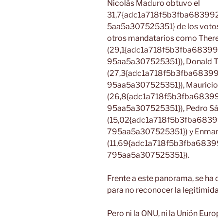
Nicolás Maduro obtuvo el
31,7{adc1a718f5b3fba683
5aa5a307525351} de los votos.
otros mandatarios como Ther
(29,1{adc1a718f5b3fba683
95aa5a307525351}), Donald 
(27,3{adc1a718f5b3fba683
95aa5a307525351}), Mauricio
(26,8{adc1a718f5b3fba683
95aa5a307525351}), Pedro S
(15,02{adc1a718f5b3fba68
795aa5a307525351}) y Enman
(11,69{adc1a718f5b3fba68
795aa5a307525351}).
Frente a este panorama, se ha
para no reconocer la legitimid
Pero ni la ONU, ni la Unión Eur