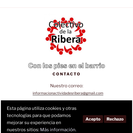
Con los pies en el barrio
CONTACTO
Nuestro correo:
informacionactividadesribera@gmail.com
Sigue nuestra página de Facebook:
Esta página utiliza cookies y otras
tecnologías para que podamos
Facebook
Acepto
Rechazo
mejorar su experiencia en
nuestros sitios:
Más información.
política de privacidad
(Al suscribirte aceptas nuestra
)