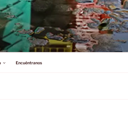
a
Encuéntranos